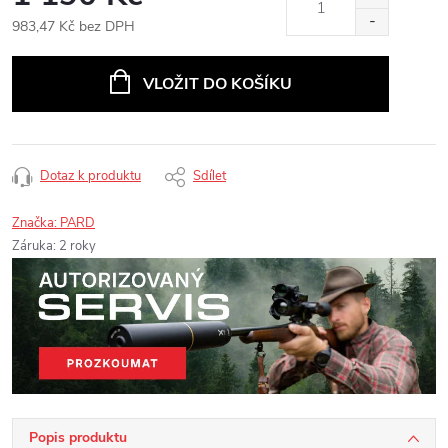
983,47 Kč bez DPH
Měrná
cena:
VLOŽIT DO KOŠÍKU
Dotaz k produktu
Sdílet
Značka:
PARD
Záruka
:
2 roky
Popis produktu