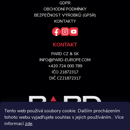
t
GDPR
OBCHODNÍ PODMÍNKY
í
BEZPEČNOST VÝROBKŮ (GPSR)
KONTAKTY
KONTAKT
PARD CZ & SK
INFO@PARD-EUROPE.COM
+420 724 000 789
IČO 21872317
DIČ CZ21872317
Tento web používá soubory cookie. Dalším procházením
tohoto webu vyjadřujete souhlas s jejich používáním.. Více
informací
zde
.
VÝHRADNÍ ZASTOUPENÍ PRO CZ & SK