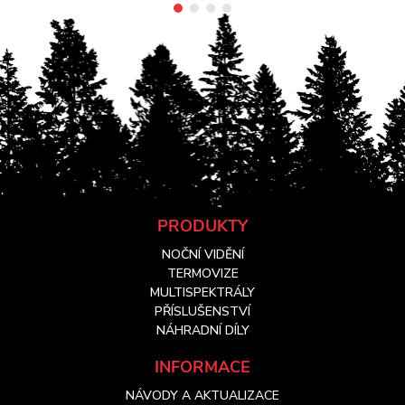
Z
PRODUKTY
NOČNÍ VIDĚNÍ
á
TERMOVIZE
MULTISPEKTRÁLY
PŘÍSLUŠENSTVÍ
p
NÁHRADNÍ DÍLY
a
INFORMACE
NÁVODY A AKTUALIZACE