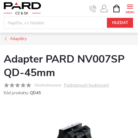
Přejít
NÁKUPNÍ
KOŠÍK
na
obsah
HLEDAT
Adaptéry
Adapter PARD NV007SP
QD-45mm
Podrobnosti hodnocení
Neohodnoceno
Kód produktu:
QD45