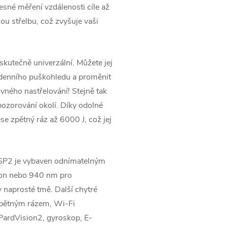
sné měření vzdálenosti cíle až
ou střelbu, což zvyšuje vaši
tečně univerzální. Můžete jej
o denního puškohledu a proměnit
ovného nastřelování! Stejně tak
pozorování okolí. Díky odolné
se zpětný ráz až 6000 J, což jej
2 je vybaven odnímatelným
ýkon nebo 940 nm pro
 v naprosté tmě. Další chytré
zpětným rázem, Wi-Fi
 PardVision2, gyroskop, E-