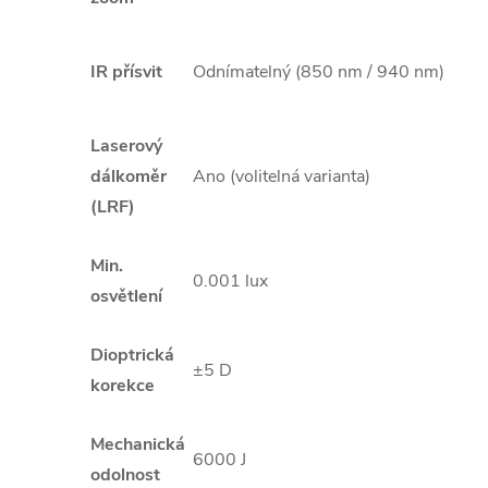
IR přísvit
Odnímatelný (850 nm / 940 nm)
Laserový
dálkoměr
Ano (volitelná varianta)
(LRF)
Min.
0.001 lux
osvětlení
Dioptrická
±5 D
korekce
Mechanická
6000 J
odolnost