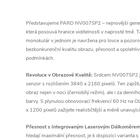
Představujeme PARD NV007SP2 – nejnovější generac
která posouvá hranice viditelnosti v naprosté tmě. T
monokulár v jednom je navržena pro lovce a pozorova
bezkonkurenční kvalitu obrazu, přesnost a spolehliv
podmínkách.
Revoluce v Obrazové Kvalitě:
Srdcem NV007SP2 je
senzor s rozlišením 3840 x 2160 pixelů. Ten zajišťuj
obraz nejen v noci (černobílý režim), ale i za denníh
barvy. S plynulou obnovovací frekvencí 60 Hz na O
x 1200 pixelů zažijete realističtější a méně unavujíc
Přesnost s Integrovaným Laserovým Dálkoměrem 
hledají maximální přesnost, je k dispozici varianta