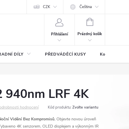
CZK
Čeština
NÁKUPNÍ
KOŠÍK
Prázdný košík
Přihlášení
ADNÍ DÍLY
PŘEDVÁDĚCÍ KUSY
Kontakty
 940nm LRF 4K
odrobnosti hodnocení
Kód produktu:
Zvolte variantu
oční Vidění Bez Kompromisů.
Objevte novou úroveň
Vybaveno 4K senzorem, OLED displejem a výkonným IR