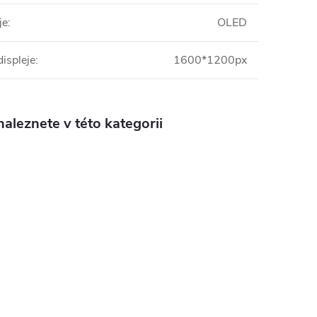
je
:
OLED
displeje
:
1600*1200px
aleznete v této kategorii