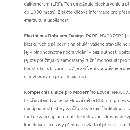
dálkoměrem (LRF). Ten umožňuje bleskurychlé a pře
do 1000 metrů. Získáte klíčové informace pro přesn
efektivitu a úspěšnost.
Flexibilní a Robustní Design:
PARD NV007SP2 je sku
bleskurychle připevnit na okulár vašeho stávajícíh
jej v plnohodnotné noční vidění – bez nutnosti opět
jej lze použít jako samostatný ruční monokulár pro 
konstrukci s krytím IP67 je zařízení vodotěsné a sne
činí vhodným i pro silnější ráže.
Komplexní Funkce pro Moderního Lovce:
Nev007SP
IR přísvitem (volitelná vlnová délka 850 nm pro v
nenápadnost), který zajišťuje vynikající viditelnost i
funkce zahrnují automatické nahrávání aktivované 
konektivitu pro živý přenos a ovládání přes aplikaci