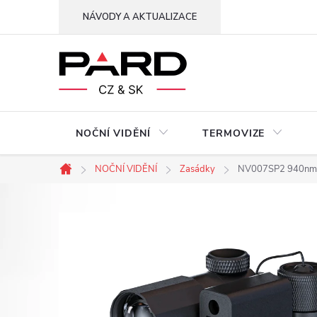
Přejít
NÁVODY A AKTUALIZACE
na
obsah
NOČNÍ VIDĚNÍ
TERMOVIZE
NOČNÍ VIDĚNÍ
Zasádky
NV007SP2 940nm
Domů