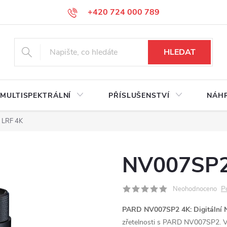
+420 724 000 789
HLEDAT
MULTISPEKTRÁLNÍ
PŘÍSLUŠENSTVÍ
NÁHR
 LRF 4K
NV007SP2
P
Neohodnoceno
PARD NV007SP2 4K: Digitální N
zřetelnosti s PARD NV007SP2. 