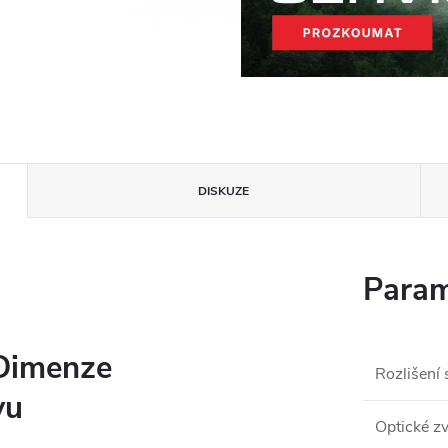
DISKUZE
Param
Dimenze
Rozlišení
vu
Optické zv