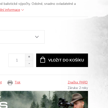
né balistické výpočty. Odolné, snadno ovladatelné a
ilní informace
VLOŽIT DO KOŠÍKU
et
Tisk
Značka:
PARD
Záruka
:
2 roky