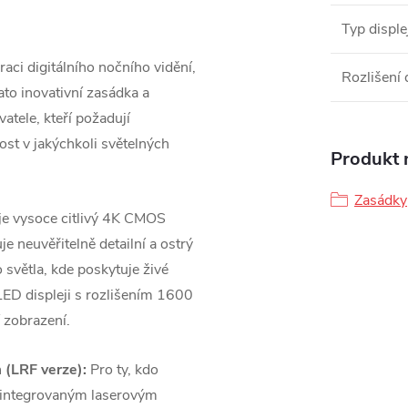
Typ disple
i digitálního nočního vidění,
Rozlišení 
ato inovativní zasádka a
tele, kteří požadují
ost v jakýchkoli světelných
Produkt n
Zasádky
 vysoce citlivý 4K CMOS
e neuvěřitelně detailní a ostrý
o světla, kde poskytuje živé
LED displeji s rozlišením 1600
í zobrazení.
(LRF verze):
Pro ty, kdo
 s integrovaným laserovým