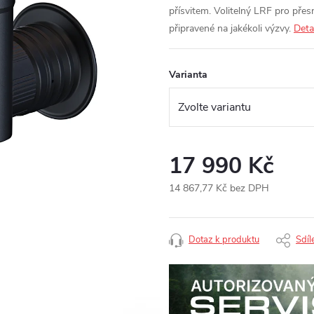
přísvitem. Volitelný LRF pro přes
připravené na jakékoli výzvy.
Deta
Varianta
17 990 Kč
14 867,77 Kč bez DPH
Měrná
cena:
Dotaz k produktu
Sdíl