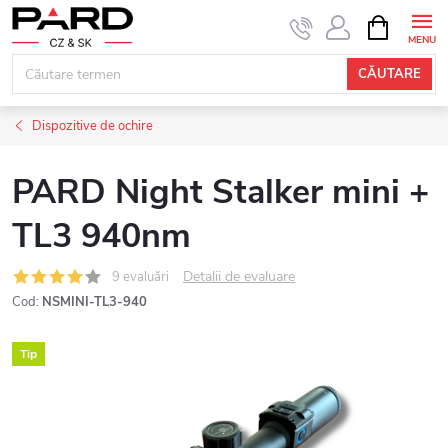
Treci
COŞ
DE
la
CUMPĂRĂ
conținut
CĂUTARE
Dispozitive de ochire
PARD Night Stalker mini +
TL3 940nm
Detalii de evaluare
9 evaluări
Cod:
NSMINI-TL3-940
Tip