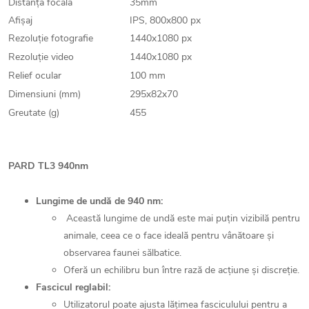
Distanța focală
35mm
Afișaj
IPS, 800x800 px
Rezoluție fotografie
1440x1080 px
Rezoluție video
1440x1080 px
Relief ocular
100 mm
Dimensiuni (mm)
295x82x70
Greutate (g)
455
PARD TL3 940nm
Lungime de undă de 940 nm:
Această lungime de undă este mai puțin vizibilă pentru
animale, ceea ce o face ideală pentru vânătoare și
observarea faunei sălbatice.
Oferă un echilibru bun între rază de acțiune și discreție.
Fascicul reglabil:
Utilizatorul poate ajusta lățimea fasciculului pentru a