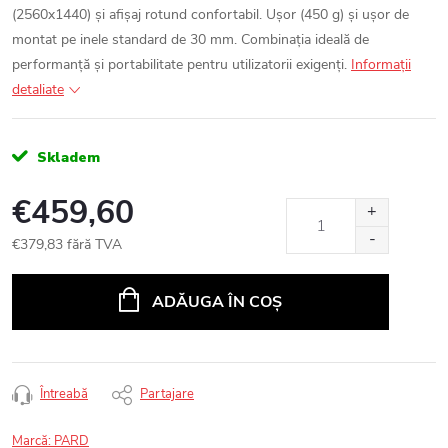
(2560x1440) și afișaj rotund confortabil. Ușor (450 g) și ușor de
montat pe inele standard de 30 mm. Combinația ideală de
performanță și portabilitate pentru utilizatorii exigenți.
Informaţii
detaliate
Skladem
€459,60
€379,83 fără TVA
Evaluare
preţ:
ADĂUGA ÎN COŞ
Întreabă
Partajare
Marcă:
PARD