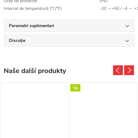
Grad de protecție
IP67
Interval de temperatură (°C/°F)
-20 ～+50 / -4 ～ +
Parametri suplimentari
Discuţie
Naše další produkty
Tip