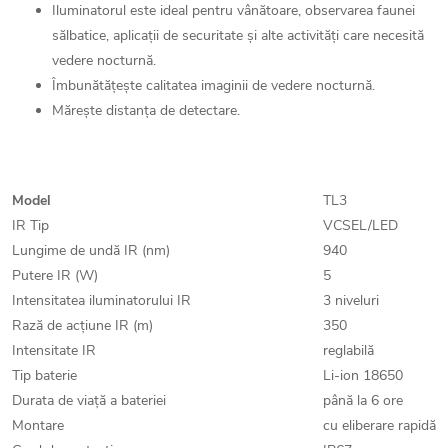
Iluminatorul este ideal pentru vânătoare, observarea faunei
sălbatice, aplicații de securitate și alte activități care necesită
vedere nocturnă.
Îmbunătățește calitatea imaginii de vedere nocturnă.
Mărește distanța de detectare.
Model
TL3
IR Tip
VCSEL/LED
Lungime de undă IR (nm)
940
Putere IR (W)
5
Intensitatea iluminatorului IR
3 niveluri
Rază de acțiune IR (m)
350
Intensitate IR
reglabilă
Tip baterie
Li-ion 18650
Durata de viață a bateriei
până la 6 ore
Montare
cu eliberare rapidă