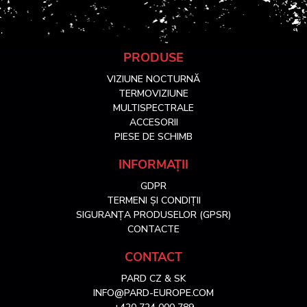
S
PRODUSE
VIZIUNE NOCTURNĂ
u
TERMOVIZIUNE
MULTISPECTRALE
ACCESORII
b
PIESE DE SCHIMB
s
INFORMAȚII
GDPR
o
TERMENI ȘI CONDIȚII
SIGURANȚA PRODUSELOR (GPSR)
l
CONTACTE
CONTACT
PARD CZ & SK
INFO@PARD-EUROPE.COM