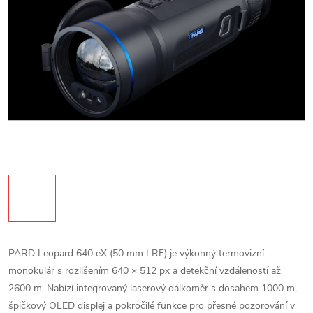
PARD Leopard 640 eX (50 mm LRF) je výkonný termovizní
monokulár s rozlišením 640 × 512 px a detekční vzdáleností až
2600 m. Nabízí integrovaný laserový dálkoměr s dosahem 1000 m,
špičkový OLED displej a pokročilé funkce pro přesné pozorování v