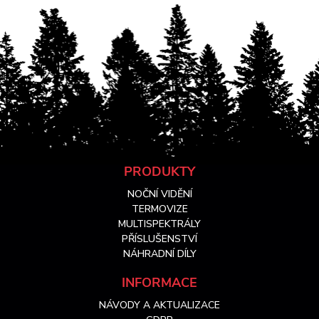
Z
PRODUKTY
NOČNÍ VIDĚNÍ
á
TERMOVIZE
MULTISPEKTRÁLY
PŘÍSLUŠENSTVÍ
p
NÁHRADNÍ DÍLY
a
INFORMACE
NÁVODY A AKTUALIZACE