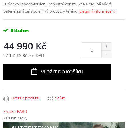
jakýchkoliv podmínkách. Robustní konstrukce a dlouhá výdrž
baterie zajišťují spolehlivý provoz v terénu.
Detailní informace
Skladem
44 990 Kč
37 181,82 Kč bez DPH
Měrná
cena:
VLOŽIT DO KOŠÍKU
Dotaz k produktu
Sdílet
Značka:
PARD
Záruka
:
2 roky