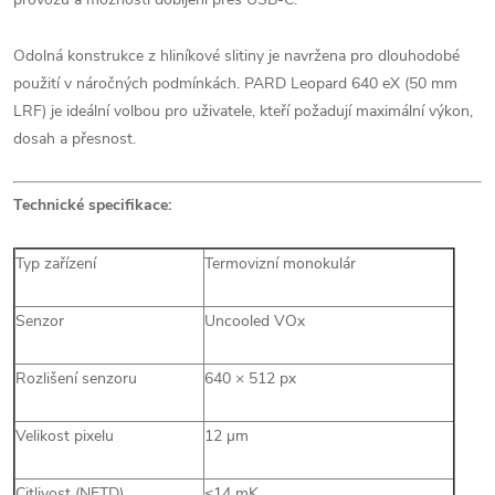
Odolná konstrukce z hliníkové slitiny je navržena pro dlouhodobé
použití v náročných podmínkách. PARD Leopard 640 eX (50 mm
LRF) je ideální volbou pro uživatele, kteří požadují maximální výkon,
dosah a přesnost.
Technické specifikace:
Typ zařízení
Termovizní monokulár
Senzor
Uncooled VOx
Rozlišení senzoru
640 × 512 px
Velikost pixelu
12 µm
Citlivost (NETD)
≤14 mK