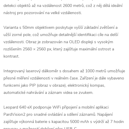
detekci objektů až na vzdálenost 2600 metrů, což z něj dělá ideální
nástroj pro pozorování na velké vzdálenosti.
Varianta s 50mm objektivem poskytuje vyšší základní zvětšení a
užší zorné pole, což umožňuje detailnější identifikaci cíle na delší
vzdálenosti. Obraz je zobrazován na OLED displeji s vysokým
rozlišením 2560 × 2560 px, který zajišťuje maximální ostrost a
kontrast.
Integrovaný laserový dálkoměr s dosahem až 1000 metrů umožňuje
přesné měření vzdálenosti v reálném čase. Zařízení je dále vybaveno
funkcemi jako PIP (obraz v obraze), elektronický kompas,
automatické nahrávání a záznam videa se zvukem.
Leopard 640 eX podporuje WiFi připojení a mobilní aplikaci
PardVision2 pro snadné ovládání a sdílení záznamů. Napájení
zajišťuje výkonná baterie s kapacitou 5000 mAh s výdrží až 7 hodin
provozu a možností dobíjení přes USB-C.