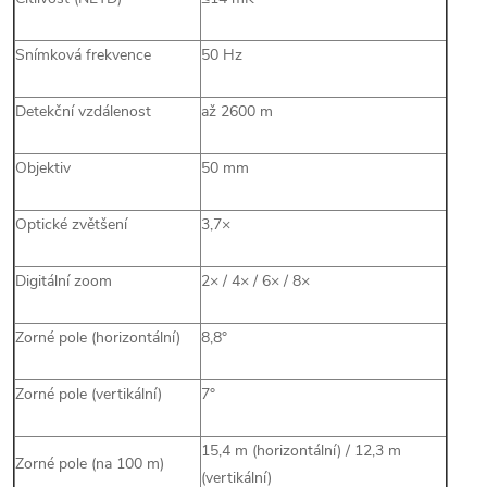
Snímková frekvence
50 Hz
Detekční vzdálenost
až 2600 m
Objektiv
50 mm
Optické zvětšení
3,7×
Digitální zoom
2× / 4× / 6× / 8×
Zorné pole (horizontální)
8,8°
Zorné pole (vertikální)
7°
15,4 m (horizontální) / 12,3 m
Zorné pole (na 100 m)
(vertikální)