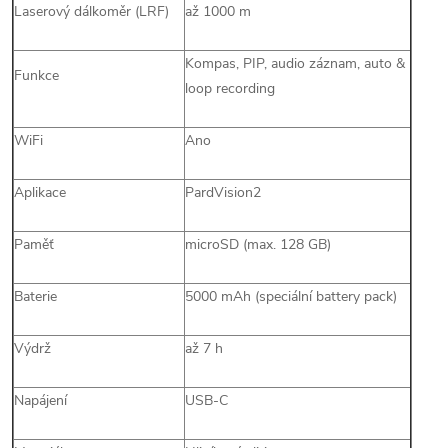
Laserový dálkoměr (LRF)
až 1000 m
Kompas, PIP, audio záznam, auto &
Funkce
loop recording
WiFi
Ano
Aplikace
PardVision2
Paměť
microSD (max. 128 GB)
Baterie
5000 mAh (speciální battery pack)
Výdrž
až 7 h
Napájení
USB-C