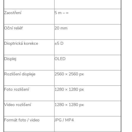
Zaostření
5 m – ∞
Oční reliéf
20 mm
Dioptrická korekce
±5 D
Displej
OLED
Rozlišení displeje
2560 × 2560 px
Foto rozlišení
1280 × 1280 px
Video rozlišení
1280 × 1280 px
Formát foto / video
JPG / MP4