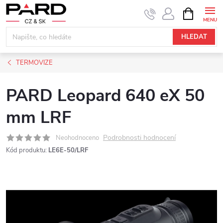
Přejít
NÁKUPNÍ
KOŠÍK
na
obsah
HLEDAT
TERMOVIZE
PARD Leopard 640 eX 50
mm LRF
Podrobnosti hodnocení
Neohodnoceno
Kód produktu:
LE6E-50/LRF