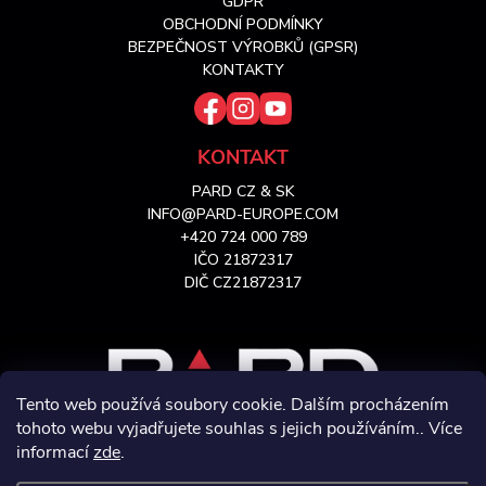
t
GDPR
OBCHODNÍ PODMÍNKY
í
BEZPEČNOST VÝROBKŮ (GPSR)
KONTAKTY
KONTAKT
PARD CZ & SK
INFO@PARD-EUROPE.COM
+420 724 000 789
IČO 21872317
DIČ CZ21872317
Tento web používá soubory cookie. Dalším procházením
tohoto webu vyjadřujete souhlas s jejich používáním.. Více
informací
zde
.
VÝHRADNÍ ZASTOUPENÍ PRO CZ & SK