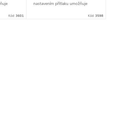
ňuje
nastavením přítlaku umožňuje
 přístroje
snadné a rychlé sundávání přístroje
nástřelu
Kód:
3601
bez nutnosti opětovného nástřelu.
Kód:
3598
Tato montáž je...