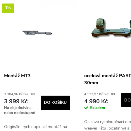
V
Tip
e
ý
n
p
p
s
r
p
Montáž MT3
ocelová montáž PAR
o
30mm
r
3 304,96 Kč bez DPH
4 123,97 Kč bez DPH
d
3 999 Kč
4 990 Kč
DO
DO KOŠÍKU
o
Na objednávku
Skladem
u
nebo nedostupné
d
Ocelová rychloupínací mo
k
Originální rychloupínací montáž na
weaver lištu (picatinny) s