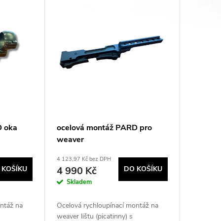
D oka
ocelová montáž PARD pro
weaver
4 123,97 Kč bez DPH
 KOŠÍKU
4 990 Kč
DO KOŠÍKU
Skladem
ntáž na
Ocelová rychloupínací montáž na
weaver lištu (picatinny) s