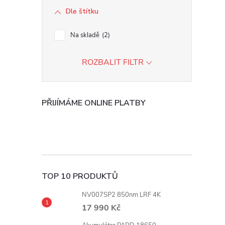
Dle štítku
r
Na skladě
2
ROZBALIT FILTR
PŘIJÍMÁME ONLINE PLATBY
i
TOP 10 PRODUKTŮ
NV007SP2 850nm LRF 4K
17 990 Kč