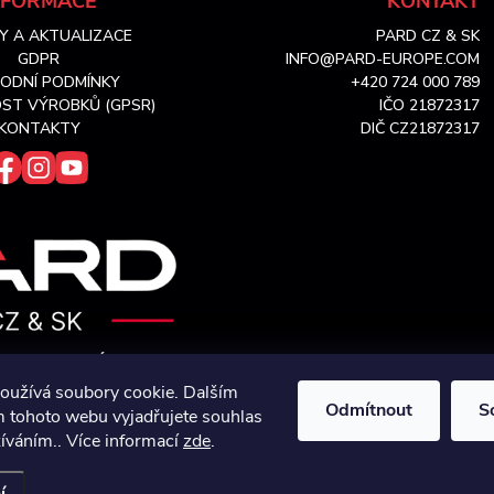
NFORMACE
KONTAKT
Y A AKTUALIZACE
PARD CZ & SK
GDPR
INFO@PARD-EUROPE.COM
ODNÍ PODMÍNKY
+420 724 000 789
ST VÝROBKŮ (GPSR)
IČO 21872317
KONTAKTY
DIČ CZ21872317
TOUPENÍ PRO CZ & SK
oužívá soubory cookie. Dalším
M SERVISNÍM CENTREM
Odmítnout
S
 tohoto webu vyjadřujete souhlas
žíváním.. Více informací
zde
.
Copyright 2026
PARD CZ&SK
. Všechna práva vyhrazena.