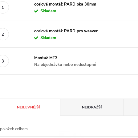
ocelová montáž PARD oka 30mm
Skladem
ocelová montáž PARD pro weaver
Skladem
Montáž MT3
Na objednávku nebo nedostupné
Ř
NEJLEVNĚJŠÍ
NEJDRAŽŠÍ
a
položek celkem
z