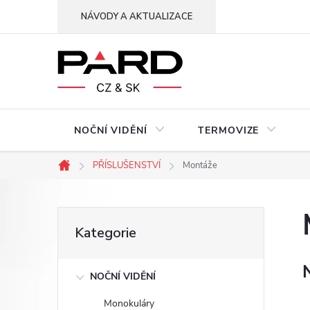
Přejít
NÁVODY A AKTUALIZACE
na
obsah
NOČNÍ VIDĚNÍ
TERMOVIZE
PŘÍSLUŠENSTVÍ
Montáže
Domů
P
Přeskočit
Kategorie
kategorie
o
NOČNÍ VIDĚNÍ
s
Monokuláry