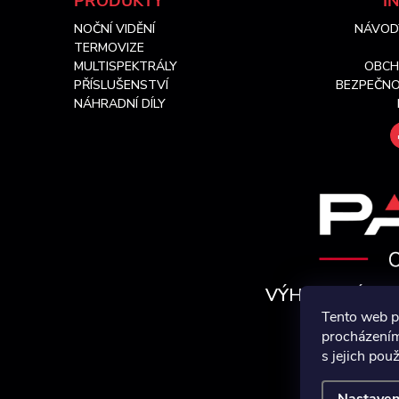
Z
PRODUKTY
I
NOČNÍ VIDĚNÍ
NÁVOD
á
TERMOVIZE
MULTISPEKTRÁLY
OBCH
p
PŘÍSLUŠENSTVÍ
BEZPEČNO
NÁHRADNÍ DÍLY
a
t
í
VÝHRADNÍ ZAS
Tento web p
S OFICIÁLNÍ
procházením
s jejich pou