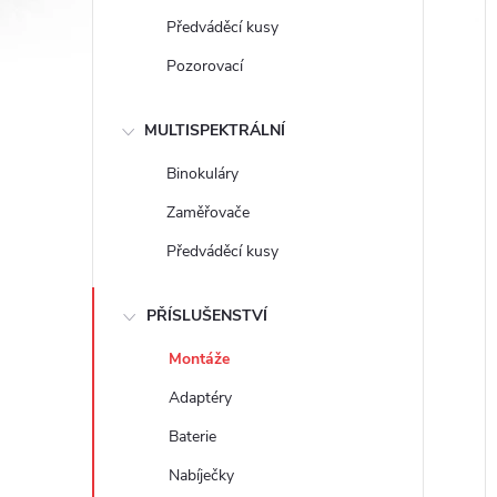
e
Předváděcí kusy
l
Pozorovací
MULTISPEKTRÁLNÍ
í
i
Binokuláry
Zaměřovače
Předváděcí kusy
PŘÍSLUŠENSTVÍ
Montáže
Adaptéry
Baterie
Nabíječky