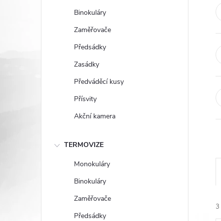
t
Binokuláry
r
Zaměřovače
Předsádky
a
Zasádky
n
Předváděcí kusy
Přísvity
n
Akční kamera
í
TERMOVIZE
p
Monokuláry
a
Binokuláry
Zaměřovače
n
3
Předsádky