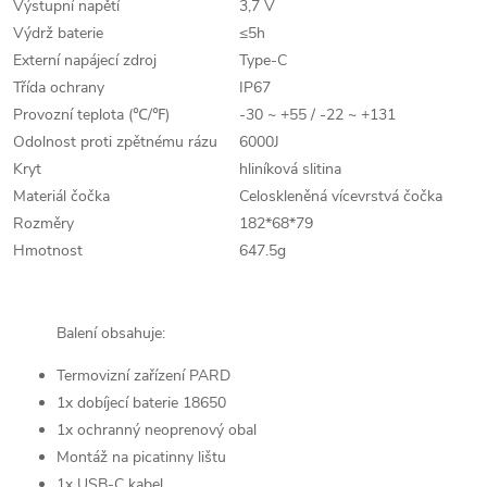
Výstupní napětí
3,7 V
Výdrž baterie
≤5h
Externí napájecí zdroj
Type-C
Třída ochrany
IP67
Provozní teplota (℃/℉)
-30 ~ +55 / -22 ~ +131
Odolnost proti zpětnému rázu
6000J
Kryt
hliníková slitina
Materiál čočka
Celoskleněná vícevrstvá čočka
Rozměry
182*68*79
Hmotnost
647.5g
Balení obsahuje:
Termovizní zařízení PARD
1x dobíjecí baterie 18650
1x ochranný neoprenový obal
Montáž na picatinny lištu
1x USB-C kabel