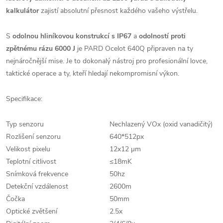
kalkulátor
zajistí absolutní přesnost každého vašeho výstřelu.
S
odolnou hliníkovou konstrukcí s IP67
a
odolností proti
zpětnému rázu 6000 J
je PARD Ocelot 640Q připraven na ty
nejnáročnější mise. Je to dokonalý nástroj pro profesionální lovce,
taktické operace a ty, kteří hledají nekompromisní výkon.
Specifikace:
Typ senzoru
Nechlazený VOx (oxid vanadičitý)
Rozlišení senzoru
640*512px
Velikost pixelu
12x12 µm
Teplotní citlivost
≤18mK
Snímková frekvence
50hz
Detekční vzdálenost
2600m
Čočka
50mm
Optické zvětšení
2.5x