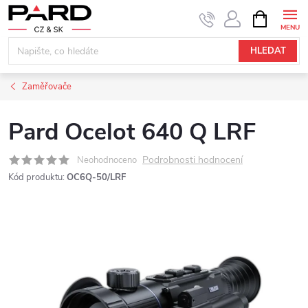
Přejít
NÁKUPNÍ
KOŠÍK
na
obsah
HLEDAT
Zaměřovače
Pard Ocelot 640 Q LRF
Podrobnosti hodnocení
Neohodnoceno
Kód produktu:
OC6Q-50/LRF