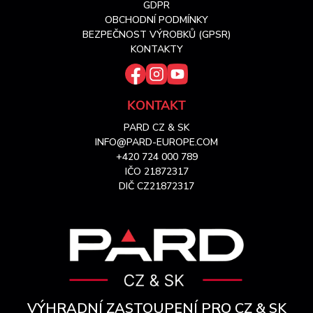
t
GDPR
OBCHODNÍ PODMÍNKY
í
BEZPEČNOST VÝROBKŮ (GPSR)
KONTAKTY
KONTAKT
PARD CZ & SK
INFO@PARD-EUROPE.COM
+420 724 000 789
IČO 21872317
DIČ CZ21872317
VÝHRADNÍ ZASTOUPENÍ PRO CZ & SK