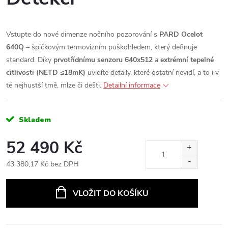
Vstupte do nové dimenze nočního pozorování s
PARD Ocelot
640Q
– špičkovým termovizním puškohledem, který definuje
standard. Díky
prvotřídnímu senzoru 640x512
a
extrémní tepelné
citlivosti (NETD ≤18mK)
uvidíte detaily, které ostatní nevidí, a to i v
té nejhustší tmě, mlze či dešti.
Detailní informace
Skladem
52 490 Kč
43 380,17 Kč bez DPH
Měrná
cena:
VLOŽIT DO KOŠÍKU