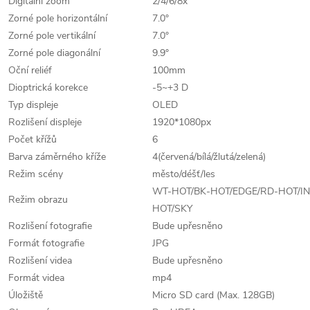
Digitální zoom
2/4/6/8x
Zorné pole horizontální
7.0°
Zorné pole vertikální
7.0°
Zorné pole diagonální
9.9°
Oční reliéf
100mm
Dioptrická korekce
-5~+3 D
Typ displeje
OLED
Rozlišení displeje
1920*1080px
Počet křížů
6
Barva záměrného kříže
4(červená/bílá/žlutá/zelená)
Režim scény
město/déšť/les
WT-HOT/BK-HOT/EDGE/RD-HOT/IN
Režim obrazu
HOT/SKY
Rozlišení fotografie
Bude upřesněno
Formát fotografie
JPG
Rozlišení videa
Bude upřesněno
Formát videa
mp4
Úložiště
Micro SD card (Max. 128GB)