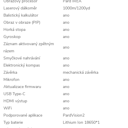
Obrazový procesor
Pard IREA
Laserový dálkoměr
1000m/1200yd
Balistický kalkulátor
ano
Obraz v obraze (PIP)
ano
Horká stopa
ano
Gyroskop
ano
Záznam aktivovaný zpětným
ano
rázem
Smyčkové nahrávání
ano
Elektronický kompas
ano
Závěrka
mechanická závěrka
Mikrofon
ano
Aktualizace firmwaru
ano
USB Type-C
ano
HDMI výstup
ano
WiFi
ano
Podporované aplikace
PardVision2
Typ baterie
Lithium Ion 18650*1