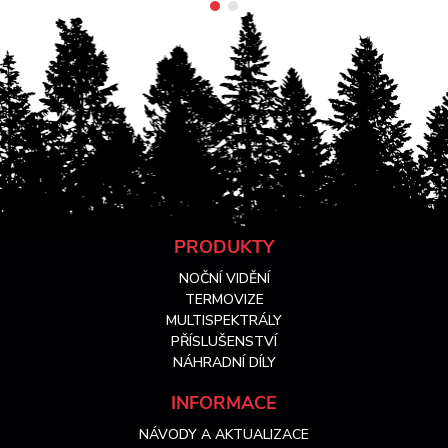
Z
PRODUKTY
NOČNÍ VIDĚNÍ
á
TERMOVIZE
MULTISPEKTRÁLY
PŘÍSLUŠENSTVÍ
p
NÁHRADNÍ DÍLY
a
INFORMACE
NÁVODY A AKTUALIZACE