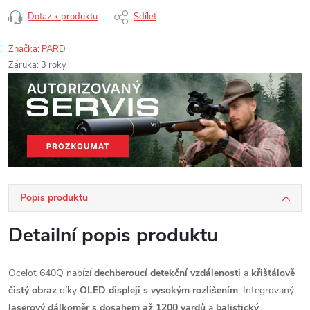
Dotaz k produktu
Sdílet
Značka:
PARD
Záruka
:
3 roky
Popis produktu
Detailní popis produktu
Ocelot 640Q nabízí
dechberoucí detekční vzdálenosti
a
křišťálově
čistý obraz
díky
OLED displeji s vysokým rozlišením
. Integrovaný
laserový dálkoměr s dosahem až 1200 yardů
a
balistický