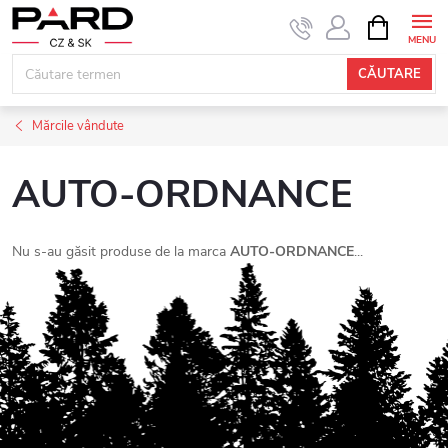
Treci
COŞ
DE
la
CUMPĂRĂ
conținut
CĂUTARE
Mărcile vândute
AUTO-ORDNANCE
Nu s-au găsit produse de la marca
AUTO-ORDNANCE
...