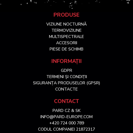
S
PRODUSE
VIZIUNE NOCTURNĂ
u
TERMOVIZIUNE
MULTISPECTRALE
ACCESORII
b
PIESE DE SCHIMB
s
INFORMAȚII
GDPR
o
TERMENI ȘI CONDIȚII
SIGURANȚA PRODUSELOR (GPSR)
l
CONTACTE
CONTACT
PARD CZ & SK
INFO@PARD-EUROPE.COM
+420 724 000 789
CODUL COMPANIEI 21872317