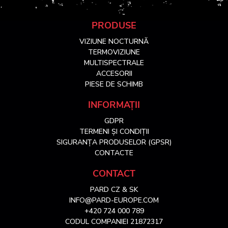
S
PRODUSE
VIZIUNE NOCTURNĂ
u
TERMOVIZIUNE
MULTISPECTRALE
ACCESORII
b
PIESE DE SCHIMB
s
INFORMAȚII
GDPR
o
TERMENI ȘI CONDIȚII
SIGURANȚA PRODUSELOR (GPSR)
l
CONTACTE
CONTACT
PARD CZ & SK
INFO@PARD-EUROPE.COM
+420 724 000 789
CODUL COMPANIEI 21872317