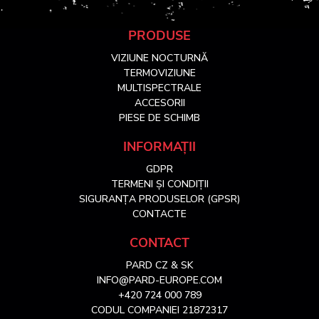
S
PRODUSE
VIZIUNE NOCTURNĂ
u
TERMOVIZIUNE
MULTISPECTRALE
ACCESORII
b
PIESE DE SCHIMB
s
INFORMAȚII
GDPR
o
TERMENI ȘI CONDIȚII
SIGURANȚA PRODUSELOR (GPSR)
l
CONTACTE
CONTACT
PARD CZ & SK
INFO@PARD-EUROPE.COM
+420 724 000 789
CODUL COMPANIEI 21872317