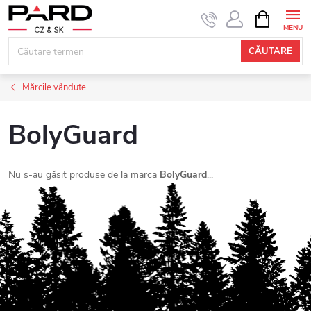
Treci
COŞ
DE
la
CUMPĂRĂ
conținut
CĂUTARE
Mărcile vândute
BolyGuard
Nu s-au găsit produse de la marca
BolyGuard
...