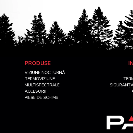
S
PRODUSE
I
VIZIUNE NOCTURNĂ
u
TERMOVIZIUNE
TERM
MULTISPECTRALE
SIGURANȚA
b
ACCESORII
PIESE DE SCHIMB
s
o