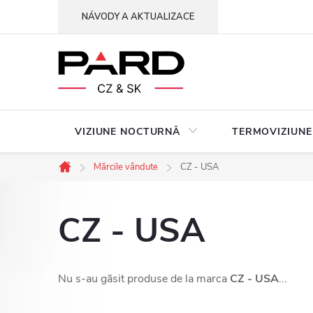
Treci
NÁVODY A AKTUALIZACE
la
conținut
VIZIUNE NOCTURNǍ
TERMOVIZIUNE
Mărcile vândute
CZ - USA
Acasă
CZ - USA
Nu s-au găsit produse de la marca
CZ - USA
...