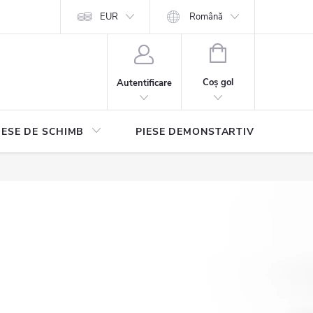
EUR
Română
COŞ
DE
Coş gol
Autentificare
CUMPĂRĂTURI
IESE DE SCHIMB
PIESE DEMONSTARTIVE
Con