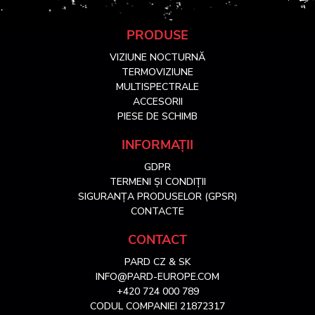
S
PRODUSE
VIZIUNE NOCTURNĂ
u
TERMOVIZIUNE
MULTISPECTRALE
ACCESORII
b
PIESE DE SCHIMB
s
INFORMAȚII
GDPR
o
TERMENI ȘI CONDIȚII
SIGURANȚA PRODUSELOR (GPSR)
l
CONTACTE
CONTACT
PARD CZ & SK
INFO@PARD-EUROPE.COM
+420 724 000 789
CODUL COMPANIEI 21872317