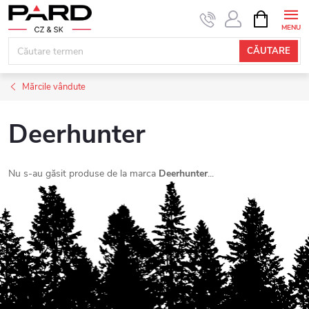
Treci
COŞ
DE
la
CUMPĂRĂ
conținut
CĂUTARE
Mărcile vândute
Deerhunter
Nu s-au găsit produse de la marca
Deerhunter
...