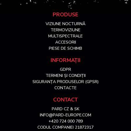
S
PRODUSE
VIZIUNE NOCTURNĂ
u
TERMOVIZIUNE
MULTISPECTRALE
ACCESORII
b
PIESE DE SCHIMB
s
INFORMAȚII
GDPR
o
TERMENI ȘI CONDIȚII
SIGURANȚA PRODUSELOR (GPSR)
l
CONTACTE
CONTACT
PARD CZ & SK
INFO@PARD-EUROPE.COM
+420 724 000 789
CODUL COMPANIEI 21872317