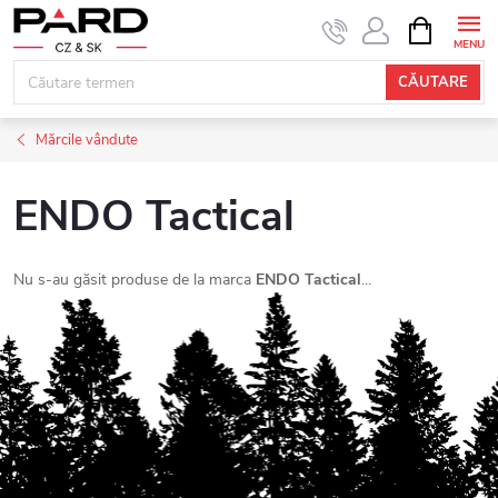
Treci
COŞ
DE
la
CUMPĂRĂ
conținut
CĂUTARE
Mărcile vândute
ENDO Tactical
Nu s-au găsit produse de la marca
ENDO Tactical
...