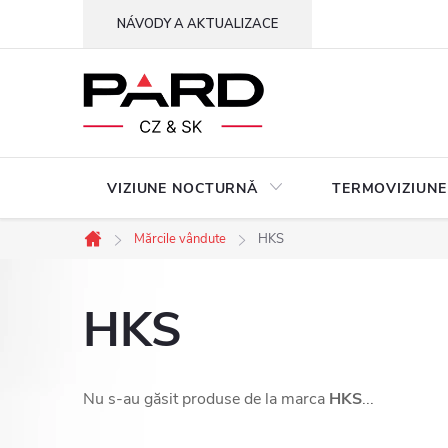
Treci
NÁVODY A AKTUALIZACE
la
conținut
VIZIUNE NOCTURNǍ
TERMOVIZIUNE
Mărcile vândute
HKS
Acasă
HKS
Nu s-au găsit produse de la marca
HKS
...