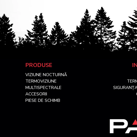
S
PRODUSE
I
VIZIUNE NOCTURNĂ
u
TERMOVIZIUNE
TERM
MULTISPECTRALE
SIGURANȚA
b
ACCESORII
PIESE DE SCHIMB
s
o