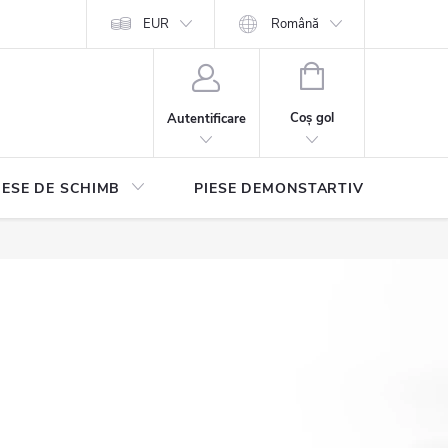
EUR
Română
COŞ
DE
Coş gol
Autentificare
CUMPĂRĂTURI
IESE DE SCHIMB
PIESE DEMONSTARTIVE
Con