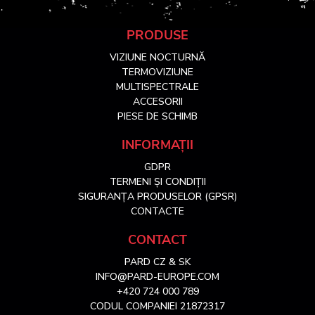
S
PRODUSE
VIZIUNE NOCTURNĂ
u
TERMOVIZIUNE
MULTISPECTRALE
ACCESORII
b
PIESE DE SCHIMB
s
INFORMAȚII
GDPR
o
TERMENI ȘI CONDIȚII
SIGURANȚA PRODUSELOR (GPSR)
l
CONTACTE
CONTACT
PARD CZ & SK
INFO@PARD-EUROPE.COM
+420 724 000 789
CODUL COMPANIEI 21872317