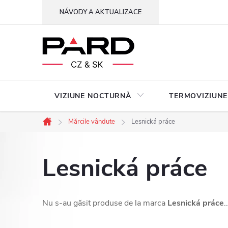
Treci
NÁVODY A AKTUALIZACE
la
conținut
VIZIUNE NOCTURNǍ
TERMOVIZIUNE
Mărcile vândute
Lesnická práce
Acasă
Lesnická práce
Nu s-au găsit produse de la marca
Lesnická práce
..