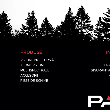
S
PRODUSE
I
VIZIUNE NOCTURNĂ
u
TERMOVIZIUNE
TERM
MULTISPECTRALE
SIGURANȚA
b
ACCESORII
PIESE DE SCHIMB
s
o