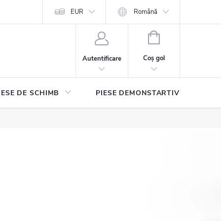
EUR
Română
COŞ
DE
Coş gol
Autentificare
CUMPĂRĂTURI
IESE DE SCHIMB
PIESE DEMONSTARTIVE
Con