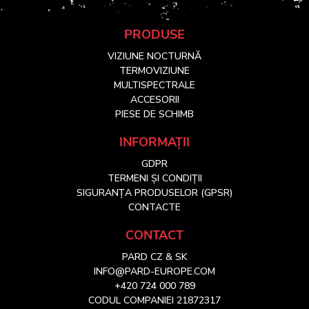
S
PRODUSE
VIZIUNE NOCTURNĂ
u
TERMOVIZIUNE
MULTISPECTRALE
ACCESORII
b
PIESE DE SCHIMB
s
INFORMAȚII
GDPR
o
TERMENI ȘI CONDIȚII
SIGURANȚA PRODUSELOR (GPSR)
l
CONTACTE
CONTACT
PARD CZ & SK
INFO@PARD-EUROPE.COM
+420 724 000 789
CODUL COMPANIEI 21872317