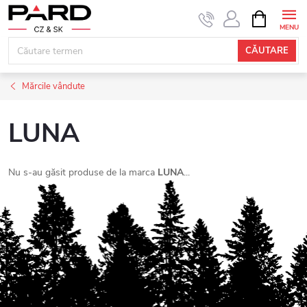
Treci
COŞ
DE
la
CUMPĂRĂ
conținut
CĂUTARE
Mărcile vândute
LUNA
Nu s-au găsit produse de la marca
LUNA
...