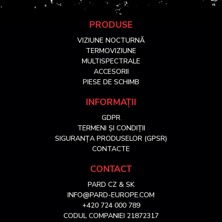
S
PRODUSE
VIZIUNE NOCTURNĂ
u
TERMOVIZIUNE
MULTISPECTRALE
ACCESORII
b
PIESE DE SCHIMB
s
INFORMAȚII
GDPR
o
TERMENI ȘI CONDIȚII
SIGURANȚA PRODUSELOR (GPSR)
l
CONTACTE
CONTACT
PARD CZ & SK
INFO@PARD-EUROPE.COM
+420 724 000 789
CODUL COMPANIEI 21872317