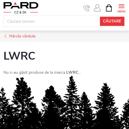
Treci
COŞ
DE
la
CUMPĂRĂ
conținut
CĂUTARE
Mărcile vândute
LWRC
Nu s-au găsit produse de la marca
LWRC
...