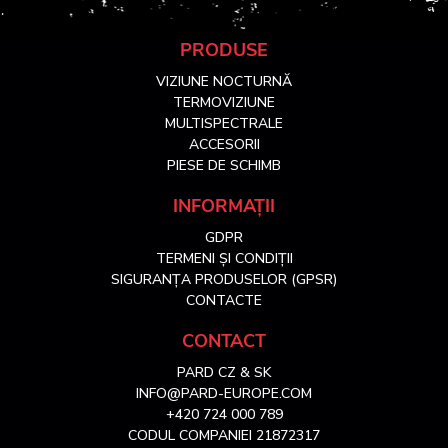
S
PRODUSE
VIZIUNE NOCTURNĂ
u
TERMOVIZIUNE
MULTISPECTRALE
ACCESORII
b
PIESE DE SCHIMB
s
INFORMAȚII
GDPR
o
TERMENI ȘI CONDIȚII
SIGURANȚA PRODUSELOR (GPSR)
l
CONTACTE
CONTACT
PARD CZ & SK
INFO@PARD-EUROPE.COM
+420 724 000 789
CODUL COMPANIEI 21872317