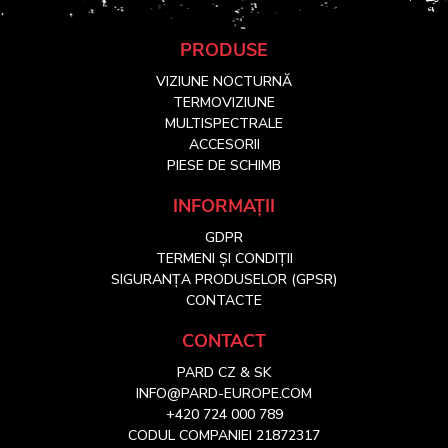
S
PRODUSE
VIZIUNE NOCTURNĂ
u
TERMOVIZIUNE
MULTISPECTRALE
ACCESORII
b
PIESE DE SCHIMB
s
INFORMAȚII
GDPR
o
TERMENI ȘI CONDIȚII
SIGURANȚA PRODUSELOR (GPSR)
l
CONTACTE
CONTACT
PARD CZ & SK
INFO@PARD-EUROPE.COM
+420 724 000 789
CODUL COMPANIEI 21872317