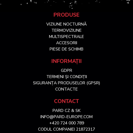
S
PRODUSE
VIZIUNE NOCTURNĂ
u
TERMOVIZIUNE
MULTISPECTRALE
ACCESORII
b
PIESE DE SCHIMB
s
INFORMAȚII
GDPR
o
TERMENI ȘI CONDIȚII
SIGURANȚA PRODUSELOR (GPSR)
l
CONTACTE
CONTACT
PARD CZ & SK
INFO@PARD-EUROPE.COM
+420 724 000 789
CODUL COMPANIEI 21872317