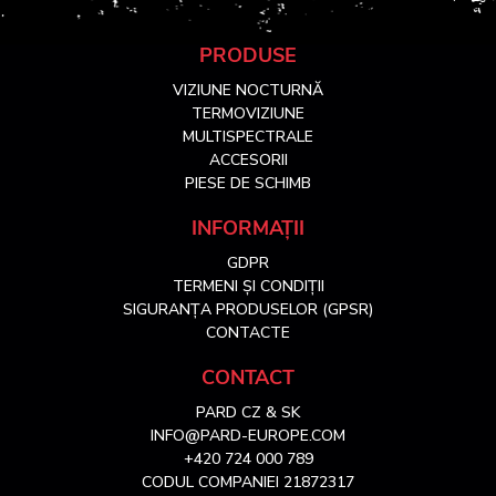
S
PRODUSE
VIZIUNE NOCTURNĂ
u
TERMOVIZIUNE
MULTISPECTRALE
ACCESORII
b
PIESE DE SCHIMB
s
INFORMAȚII
GDPR
o
TERMENI ȘI CONDIȚII
SIGURANȚA PRODUSELOR (GPSR)
l
CONTACTE
CONTACT
PARD CZ & SK
INFO@PARD-EUROPE.COM
+420 724 000 789
CODUL COMPANIEI 21872317