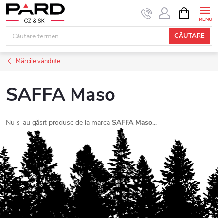
Treci
COŞ
DE
la
CUMPĂRĂ
conținut
CĂUTARE
Mărcile vândute
SAFFA Maso
Nu s-au găsit produse de la marca
SAFFA Maso
...