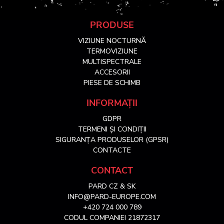
S
PRODUSE
VIZIUNE NOCTURNĂ
u
TERMOVIZIUNE
MULTISPECTRALE
ACCESORII
b
PIESE DE SCHIMB
s
INFORMAȚII
GDPR
o
TERMENI ȘI CONDIȚII
SIGURANȚA PRODUSELOR (GPSR)
l
CONTACTE
CONTACT
PARD CZ & SK
INFO@PARD-EUROPE.COM
+420 724 000 789
CODUL COMPANIEI 21872317