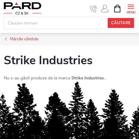
Treci
COŞ
DE
la
CUMPĂRĂ
conținut
CĂUTARE
Mărcile vândute
Strike Industries
Nu s-au găsit produse de la marca
Strike Industries
...