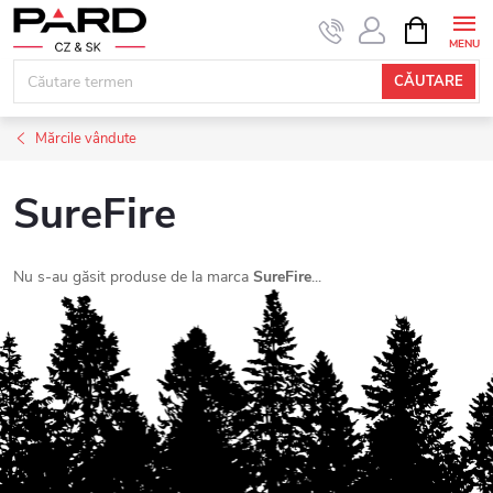
Treci
COŞ
DE
la
CUMPĂRĂ
conținut
CĂUTARE
Mărcile vândute
SureFire
Nu s-au găsit produse de la marca
SureFire
...