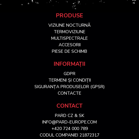
S
PRODUSE
VIZIUNE NOCTURNĂ
u
TERMOVIZIUNE
MULTISPECTRALE
ACCESORII
b
PIESE DE SCHIMB
s
INFORMAȚII
GDPR
o
TERMENI ȘI CONDIȚII
SIGURANȚA PRODUSELOR (GPSR)
l
CONTACTE
CONTACT
PARD CZ & SK
INFO@PARD-EUROPE.COM
+420 724 000 789
CODUL COMPANIEI 21872317