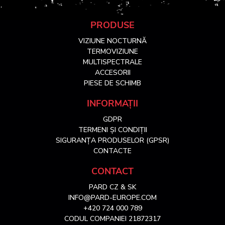
S
PRODUSE
VIZIUNE NOCTURNĂ
u
TERMOVIZIUNE
MULTISPECTRALE
ACCESORII
b
PIESE DE SCHIMB
s
INFORMAȚII
GDPR
o
TERMENI ȘI CONDIȚII
SIGURANȚA PRODUSELOR (GPSR)
l
CONTACTE
CONTACT
PARD CZ & SK
INFO@PARD-EUROPE.COM
+420 724 000 789
CODUL COMPANIEI 21872317