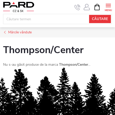
Treci
COŞ
DE
la
CUMPĂRĂ
conținut
CĂUTARE
Mărcile vândute
Thompson/Center
Nu s-au găsit produse de la marca
Thompson/Center
...