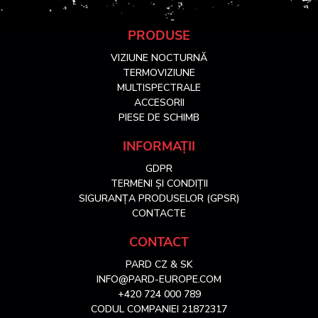
S
PRODUSE
VIZIUNE NOCTURNĂ
u
TERMOVIZIUNE
MULTISPECTRALE
ACCESORII
b
PIESE DE SCHIMB
s
INFORMAȚII
GDPR
o
TERMENI ȘI CONDIȚII
SIGURANȚA PRODUSELOR (GPSR)
l
CONTACTE
CONTACT
PARD CZ & SK
INFO@PARD-EUROPE.COM
+420 724 000 789
CODUL COMPANIEI 21872317