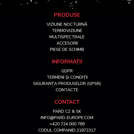
S
PRODUSE
VIZIUNE NOCTURNĂ
u
TERMOVIZIUNE
MULTISPECTRALE
ACCESORII
b
PIESE DE SCHIMB
s
INFORMAȚII
GDPR
o
TERMENI ȘI CONDIȚII
SIGURANȚA PRODUSELOR (GPSR)
l
CONTACTE
CONTACT
PARD CZ & SK
INFO@PARD-EUROPE.COM
+420 724 000 789
CODUL COMPANIEI 21872317