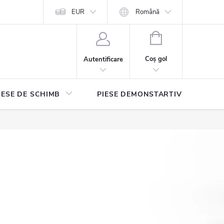
EUR
Română
COŞ
DE
Coş gol
Autentificare
CUMPĂRĂTURI
IESE DE SCHIMB
PIESE DEMONSTARTIVE
Con