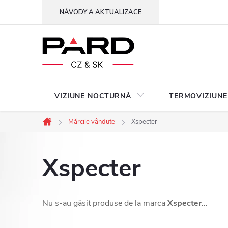
Treci
NÁVODY A AKTUALIZACE
la
conținut
VIZIUNE NOCTURNǍ
TERMOVIZIUNE
Mărcile vândute
Xspecter
Acasă
Xspecter
Nu s-au găsit produse de la marca
Xspecter
...