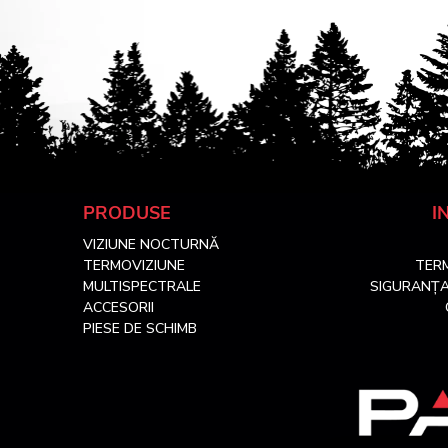
S
PRODUSE
I
VIZIUNE NOCTURNĂ
u
TERMOVIZIUNE
TERM
MULTISPECTRALE
SIGURANȚA
b
ACCESORII
PIESE DE SCHIMB
s
o