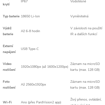
IP67
Vodotěsné
krytí
Typ baterie
18650 Li-Ion
Vyměnitelná
Výdrž
V závislosti na použití
Až 6-8 hodin
baterie
IR a dalších funkcí
Externí
USB Type-C
napájení
Video
Záznam na microSD
1920x1080px (až 1600x1200px)
rozlišení
kartu (max. 128 GB)
Foto
Záznam na microSD
Až 2560x1920px
rozlišení
kartu (max. 128 GB)
Živý přenos, ovládání,
Wi-Fi
Ano (přes PardVision2 app)