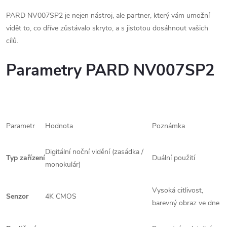
PARD NV007SP2 je nejen nástroj, ale partner, který vám umožní
vidět to, co dříve zůstávalo skryto, a s jistotou dosáhnout vašich
cílů.
Parametry PARD NV007SP2
Parametr
Hodnota
Poznámka
Digitální noční vidění (zasádka /
Typ zařízení
Duální použití
monokulár)
Vysoká citlivost,
Senzor
4K CMOS
barevný obraz ve dne