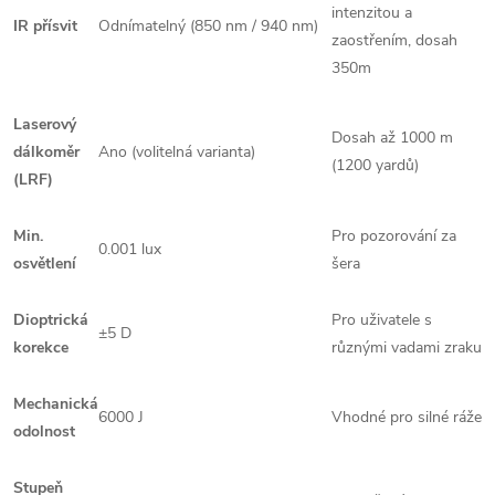
intenzitou a
IR přísvit
Odnímatelný (850 nm / 940 nm)
zaostřením, dosah
350m
Laserový
Dosah až 1000 m
dálkoměr
Ano (volitelná varianta)
(1200 yardů)
(LRF)
Min.
Pro pozorování za
0.001 lux
osvětlení
šera
Dioptrická
Pro uživatele s
±5 D
korekce
různými vadami zraku
Mechanická
6000 J
Vhodné pro silné ráže
odolnost
Stupeň