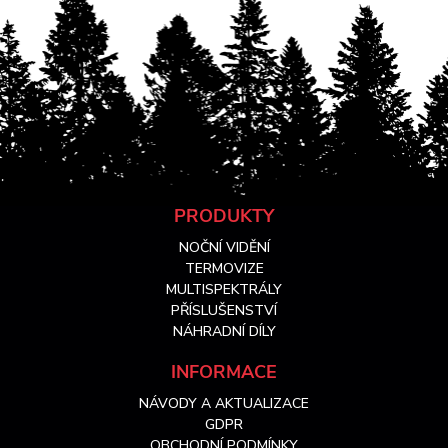
Z
PRODUKTY
NOČNÍ VIDĚNÍ
á
TERMOVIZE
MULTISPEKTRÁLY
PŘÍSLUŠENSTVÍ
p
NÁHRADNÍ DÍLY
a
INFORMACE
NÁVODY A AKTUALIZACE
t
GDPR
OBCHODNÍ PODMÍNKY