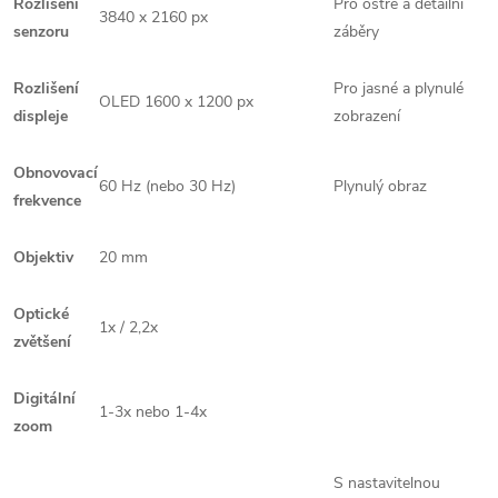
Rozlišení
Pro ostré a detailní
3840 x 2160 px
senzoru
záběry
Rozlišení
Pro jasné a plynulé
OLED 1600 x 1200 px
displeje
zobrazení
Obnovovací
60 Hz (nebo 30 Hz)
Plynulý obraz
frekvence
Objektiv
20 mm
Optické
1x / 2,2x
zvětšení
Digitální
1-3x nebo 1-4x
zoom
S nastavitelnou