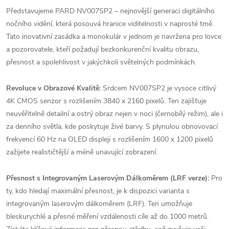
Představujeme PARD NV007SP2 – nejnovější generaci digitálního
nočního vidění, která posouvá hranice viditelnosti v naprosté tmě.
Tato inovativní zasádka a monokulár v jednom je navržena pro lovce
a pozorovatele, kteří požadují bezkonkurenční kvalitu obrazu,
přesnost a spolehlivost v jakýchkoli světelných podmínkách.
Revoluce v Obrazové Kvalitě:
Srdcem NV007SP2 je vysoce citlivý
4K CMOS senzor s rozlišením 3840 x 2160 pixelů. Ten zajišťuje
neuvěřitelně detailní a ostrý obraz nejen v noci (černobílý režim), ale i
za denního světla, kde poskytuje živé barvy. S plynulou obnovovací
frekvencí 60 Hz na OLED displeji s rozlišením 1600 x 1200 pixelů
zažijete realističtější a méně unavující zobrazení.
Přesnost s Integrovaným Laserovým Dálkoměrem (LRF verze):
Pro
ty, kdo hledají maximální přesnost, je k dispozici varianta s
integrovaným laserovým dálkoměrem (LRF). Ten umožňuje
bleskurychlé a přesné měření vzdálenosti cíle až do 1000 metrů.