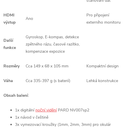
stahování dat
HDMI
Pro připojení
Ano
výstup
externího monitoru
Gyroskop, E-kompas, detekce
Další
zpětného rázu, časové razítko,
funkce
kompenzace expozice
Rozměry
Cca 149 x 68 x 105 mm
Kompaktní design
Váha
Cca 335-397 g (s baterií)
Lehká konstrukce
Obsah balení:
1x digitální
noční vidění
PARD NV007sp2
1x návod v češtině
3x vymezovací kroužky (1mm, 2mm, 3mm) pro okulár