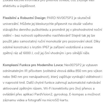
Získáte klíčové informace pro přesnou střelbu, což zvyšuje vaši
efektivitu a úspěšnost.
Flexibilní a Robustní Design:
PARD NV007SP2 je skutečně
univerzální. Můžete jej bleskurychle připevnit na okulár vašeho
stávajícího denního puškohledu a proměnit jej v plnohodnotné noční
vidění – bez nutnosti opětovného nastřelování! Stejně tak jej lze
použít jako samostatný ruční monokulár pro pozorování okolí. Díky
odolné konstrukci s krytím IP67 je zařízení vodotěsné a snese
zpětný ráz až 6000 J, což jej činí vhodným i pro silnější ráže.
Komplexní Funkce pro Moderního Lovce:
Nev007SP2 je vybaven
odnímatelným IR přísvitem (volitelná vlnová délka 850 nm pro výkon
nebo 940 nm pro nenápadnost), který zajišťuje vynikající viditelnost i
v naprosté tmě. Další chytré funkce zahrnují automatické nahrávání
aktivované zpětným rázem, Wi-Fi konektivitu pro živý přenos a
ovládání přes aplikaci PardVision2, gyroskop, E-kompas a možnost
záznamu videa a fotografií na microSD kartu.