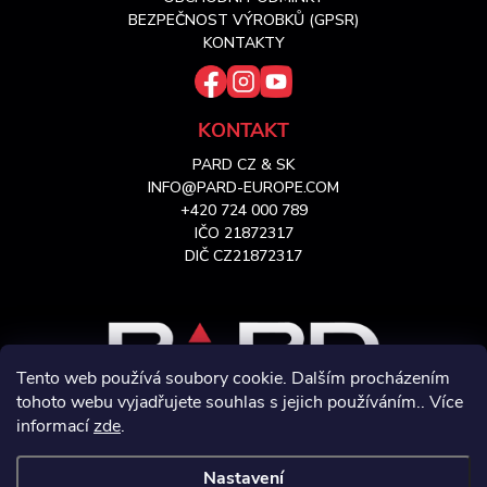
í
BEZPEČNOST VÝROBKŮ (GPSR)
KONTAKTY
KONTAKT
PARD CZ & SK
INFO@PARD-EUROPE.COM
+420 724 000 789
IČO 21872317
DIČ CZ21872317
Tento web používá soubory cookie. Dalším procházením
tohoto webu vyjadřujete souhlas s jejich používáním.. Více
informací
zde
.
VÝHRADNÍ ZASTOUPENÍ PRO CZ & SK
S OFICIÁLNÍM SERVISNÍM CENTREM
Nastavení