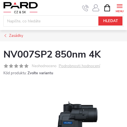
Přejít
NÁKUPNÍ
KOŠÍK
na
obsah
HLEDAT
Zasádky
NV007SP2 850nm 4K
Podrobnosti hodnocení
Neohodnoceno
Kód produktu:
Zvolte variantu