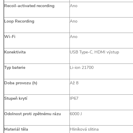
Recoil-activated recording
Ano
Loop Recording
Ano
Wi-Fi
Ano
Konektivita
USB Type-C, HDMI výstup
Typ baterie
Li-ion 21700
Doba provozu (h)
Až 8
Stupeň krytí
IP67
Odolnost proti zpětnému rázu
6000 J
Materiál těla
Hliníková slitina