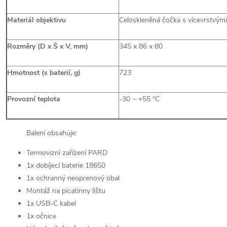
Materiál objektivu
Celoskleněná čočka s vícevrstvými
Rozměry (D x Š x V, mm)
345 x 86 x 80
Hmotnost (s baterií, g)
723
Provozní teplota
-30 ~ +55 °C
Balení obsahuje:
Termovizní zařízení PARD
1x dobíjecí baterie 18650
1x ochranný neoprenový obal
Montáž na picatinny lištu
1x USB-C kabel
1x očnice