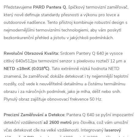
Představujeme
PARD Pantera Q
, špičkový termovizní zaměřovač,
který nově definuje standardy přesnosti a výkonu pro lovce a
outdoorové nadšence. Tento přístroj kombinuje robustní design s
nejmodernějšími termovizními technologiemi, aby vám poskytl
bezkonkurenční přehled a jistotu v jakýchkoli podmínkách.
Revoluční Obrazová Kvalita:
Srdcem Pantery Q 640 je vysoce
citlivý 640x512px termovizní senzor s pixelovou roztečí 12 µm a
NETD ≤18mK (0.018℃)
. Tato extrémně nízká hodnota NETD
znamená, že zaměřovač dokáže detekovat i ty nejjemnější teplotní
rozdíly, což vede k neuvěřitelně detailnímu a čistému termálnímu
obrazu i za náročných podmínek, jako je mlha, déšť nebo sníh.
Plynulý obraz zajišťuje obnovovací frekvence 50 Hz.
Precizní Zaměřování a Detekce:
Pantera Q 640 se pyšní impozantní
detekční vzdáleností
až 2600 metrů
pro člověka, což vám umožní
včas detekovat cíle na velké vzdálenosti. Integrovaný
laserový