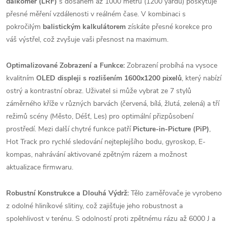
dálkoměr (LRF)
s dosahem až 1000 metrů (1200 yardů) poskytuje
přesné měření vzdálenosti v reálném čase. V kombinaci s
pokročilým
balistickým kalkulátorem
získáte přesné korekce pro
váš výstřel, což zvyšuje vaši přesnost na maximum.
Optimalizované Zobrazení a Funkce:
Zobrazení probíhá na vysoce
kvalitním
OLED displeji s rozlišením 1600x1200 pixelů
, který nabízí
ostrý a kontrastní obraz. Uživatel si může vybrat ze 7 stylů
záměrného kříže v různých barvách (červená, bílá, žlutá, zelená) a tří
režimů scény (Město, Déšť, Les) pro optimální přizpůsobení
prostředí. Mezi další chytré funkce patří
Picture-in-Picture (PiP)
,
Hot Track pro rychlé sledování nejteplejšího bodu, gyroskop, E-
kompas, nahrávání aktivované zpětným rázem a možnost
aktualizace firmwaru.
Robustní Konstrukce a Dlouhá Výdrž:
Tělo zaměřovače je vyrobeno
z odolné hliníkové slitiny, což zajišťuje jeho robustnost a
spolehlivost v terénu. S odolností proti zpětnému rázu až 6000 J a