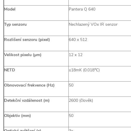
Model
Pantera Q 640
Typ senzoru
Nechlazený VOx IR senzor
Rozlišení senzoru (pixel)
640 x 512
Velikost pixelu (µm)
12 x 12
NETD
≤18mK (0.018℃)
Obnovovací frekvence (Hz)
50
Detekční vzdálenost (m)
2600 (člověk)
Objektiv (mm)
50
Optické zvětšení (x)
3x