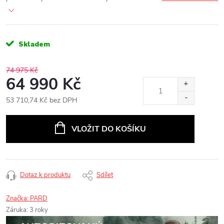
Skladem
74 975 Kč
64 990 Kč
53 710,74 Kč bez DPH
Měrná
cena:
VLOŽIT DO KOŠÍKU
Dotaz k produktu
Sdílet
Značka:
PARD
Záruka
:
3 roky