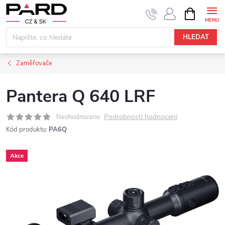
Přejít
NÁKUPNÍ
KOŠÍK
na
obsah
HLEDAT
Zaměřovače
Pantera Q 640 LRF
Podrobnosti hodnocení
Neohodnoceno
Kód produktu:
PA6Q
Akce