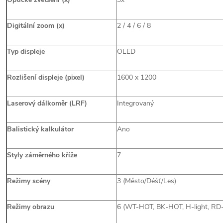
Digitální zoom (x)
2 / 4 / 6 / 8
Typ displeje
OLED
Rozlišení displeje (pixel)
1600 x 1200
Laserový dálkoměr (LRF)
Integrovaný
Balistický kalkulátor
Ano
Styly záměrného kříže
7
Režimy scény
3 (Město/Déšť/Les)
Režimy obrazu
6 (WT-HOT, BK-HOT, H-light, RD