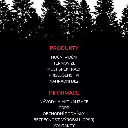
Z
PRODUKTY
NOČNÍ VIDĚNÍ
á
TERMOVIZE
MULTISPEKTRÁLY
PŘÍSLUŠENSTVÍ
p
NÁHRADNÍ DÍLY
a
INFORMACE
NÁVODY A AKTUALIZACE
t
GDPR
OBCHODNÍ PODMÍNKY
í
BEZPEČNOST VÝROBKŮ (GPSR)
KONTAKTY