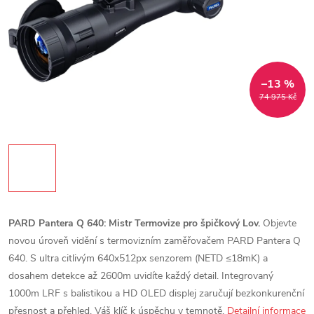
–13 %
74 975 Kč
PARD Pantera Q 640: Mistr Termovize pro špičkový Lov.
Objevte
novou úroveň vidění s termovizním zaměřovačem PARD Pantera Q
640. S ultra citlivým 640x512px senzorem (NETD ≤18mK) a
dosahem detekce až 2600m uvidíte každý detail. Integrovaný
1000m LRF s balistikou a HD OLED displej zaručují bezkonkurenční
přesnost a přehled. Váš klíč k úspěchu v temnotě.
Detailní informace