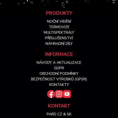
Z
PRODUKTY
NOČNÍ VIDĚNÍ
á
TERMOVIZE
MULTISPEKTRÁLY
PŘÍSLUŠENSTVÍ
p
NÁHRADNÍ DÍLY
a
INFORMACE
NÁVODY A AKTUALIZACE
t
GDPR
OBCHODNÍ PODMÍNKY
í
BEZPEČNOST VÝROBKŮ (GPSR)
KONTAKTY
KONTAKT
PARD CZ & SK