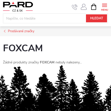
Přejít
NÁKUPNÍ
KOŠÍK
na
obsah
HLEDAT
Prodávané značky
FOXCAM
Žádné produkty značky
FOXCAM
nebyly nalezeny...