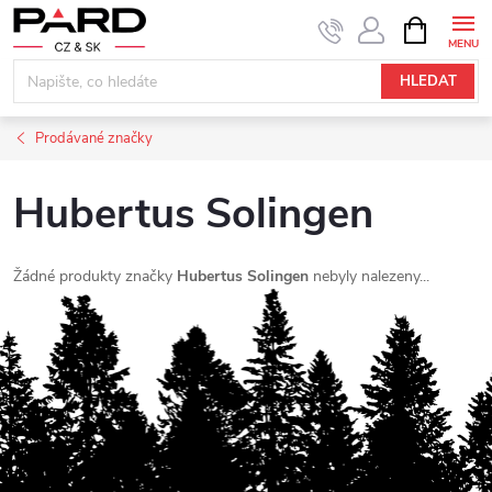
Přejít
NÁKUPNÍ
KOŠÍK
na
obsah
HLEDAT
Prodávané značky
Hubertus Solingen
Žádné produkty značky
Hubertus Solingen
nebyly nalezeny...