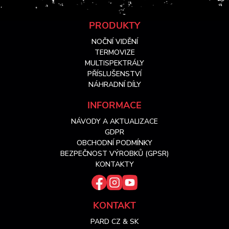
Z
PRODUKTY
NOČNÍ VIDĚNÍ
á
TERMOVIZE
MULTISPEKTRÁLY
PŘÍSLUŠENSTVÍ
p
NÁHRADNÍ DÍLY
a
INFORMACE
NÁVODY A AKTUALIZACE
t
GDPR
OBCHODNÍ PODMÍNKY
í
BEZPEČNOST VÝROBKŮ (GPSR)
KONTAKTY
KONTAKT
PARD CZ & SK