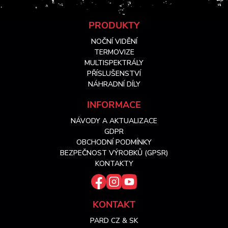
Z
PRODUKTY
NOČNÍ VIDĚNÍ
á
TERMOVIZE
MULTISPEKTRÁLY
PŘÍSLUŠENSTVÍ
p
NÁHRADNÍ DÍLY
a
INFORMACE
NÁVODY A AKTUALIZACE
t
GDPR
OBCHODNÍ PODMÍNKY
í
BEZPEČNOST VÝROBKŮ (GPSR)
KONTAKTY
KONTAKT
PARD CZ & SK