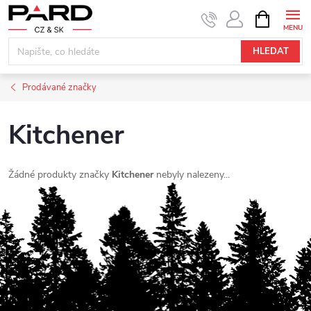
Přejít
NÁKUPNÍ
KOŠÍK
na
obsah
HLEDAT
Prodávané značky
Kitchener
Žádné produkty značky
Kitchener
nebyly nalezeny...