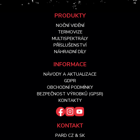
Z
PRODUKTY
NOČNÍ VIDĚNÍ
á
TERMOVIZE
MULTISPEKTRÁLY
PŘÍSLUŠENSTVÍ
p
NÁHRADNÍ DÍLY
a
INFORMACE
NÁVODY A AKTUALIZACE
t
GDPR
OBCHODNÍ PODMÍNKY
í
BEZPEČNOST VÝROBKŮ (GPSR)
KONTAKTY
KONTAKT
PARD CZ & SK