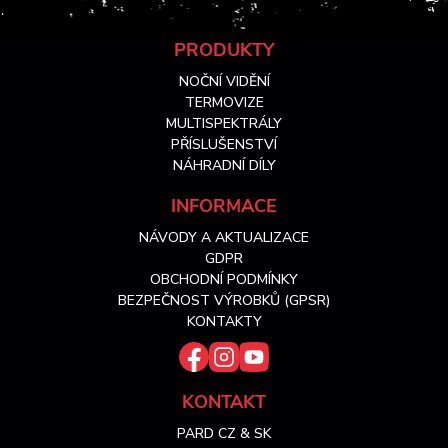
Z
PRODUKTY
NOČNÍ VIDĚNÍ
á
TERMOVIZE
MULTISPEKTRÁLY
PŘÍSLUŠENSTVÍ
p
NÁHRADNÍ DÍLY
a
INFORMACE
NÁVODY A AKTUALIZACE
t
GDPR
OBCHODNÍ PODMÍNKY
í
BEZPEČNOST VÝROBKŮ (GPSR)
KONTAKTY
KONTAKT
PARD CZ & SK