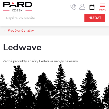
Přejít
NÁKUPNÍ
KOŠÍK
na
obsah
HLEDAT
Prodávané značky
Ledwave
Žádné produkty značky
Ledwave
nebyly nalezeny...