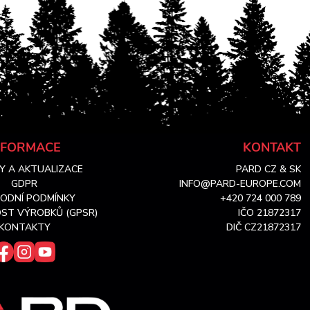
NFORMACE
KONTAKT
Y A AKTUALIZACE
PARD CZ & SK
GDPR
INFO@PARD-EUROPE.COM
ODNÍ PODMÍNKY
+420 724 000 789
ST VÝROBKŮ (GPSR)
IČO 21872317
KONTAKTY
DIČ CZ21872317