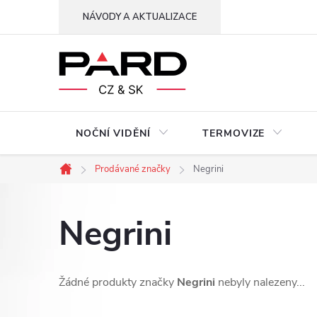
Přejít
NÁVODY A AKTUALIZACE
na
obsah
NOČNÍ VIDĚNÍ
TERMOVIZE
Prodávané značky
Negrini
Domů
Negrini
Žádné produkty značky
Negrini
nebyly nalezeny...