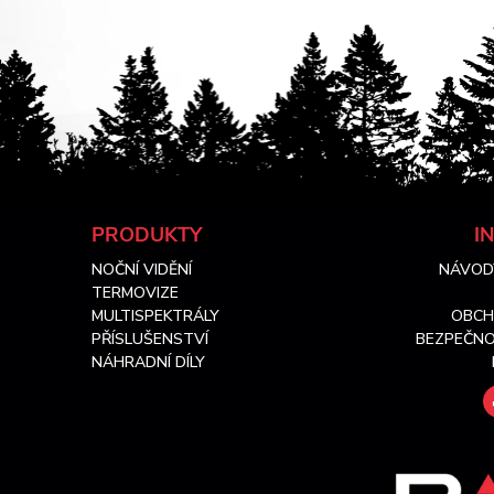
Z
PRODUKTY
I
NOČNÍ VIDĚNÍ
NÁVOD
á
TERMOVIZE
MULTISPEKTRÁLY
OBCH
p
PŘÍSLUŠENSTVÍ
BEZPEČNO
NÁHRADNÍ DÍLY
a
t