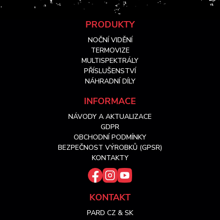
Z
PRODUKTY
NOČNÍ VIDĚNÍ
á
TERMOVIZE
MULTISPEKTRÁLY
PŘÍSLUŠENSTVÍ
p
NÁHRADNÍ DÍLY
a
INFORMACE
NÁVODY A AKTUALIZACE
t
GDPR
OBCHODNÍ PODMÍNKY
í
BEZPEČNOST VÝROBKŮ (GPSR)
KONTAKTY
KONTAKT
PARD CZ & SK