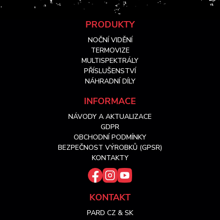
Z
PRODUKTY
NOČNÍ VIDĚNÍ
á
TERMOVIZE
MULTISPEKTRÁLY
PŘÍSLUŠENSTVÍ
p
NÁHRADNÍ DÍLY
a
INFORMACE
NÁVODY A AKTUALIZACE
t
GDPR
OBCHODNÍ PODMÍNKY
í
BEZPEČNOST VÝROBKŮ (GPSR)
KONTAKTY
KONTAKT
PARD CZ & SK