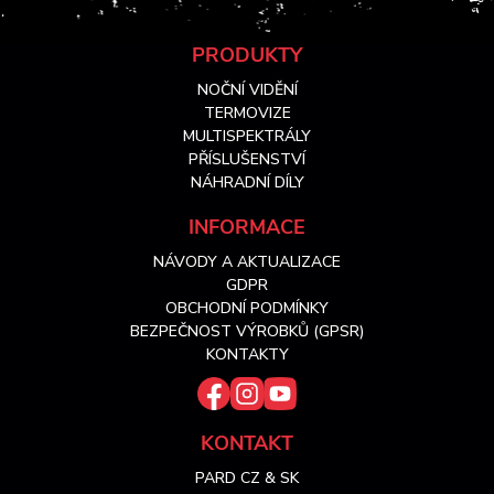
Z
PRODUKTY
NOČNÍ VIDĚNÍ
á
TERMOVIZE
MULTISPEKTRÁLY
PŘÍSLUŠENSTVÍ
p
NÁHRADNÍ DÍLY
a
INFORMACE
NÁVODY A AKTUALIZACE
t
GDPR
OBCHODNÍ PODMÍNKY
í
BEZPEČNOST VÝROBKŮ (GPSR)
KONTAKTY
KONTAKT
PARD CZ & SK