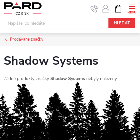
Přejít
NÁKUPNÍ
KOŠÍK
na
obsah
HLEDAT
Prodávané značky
Shadow Systems
Žádné produkty značky
Shadow Systems
nebyly nalezeny...