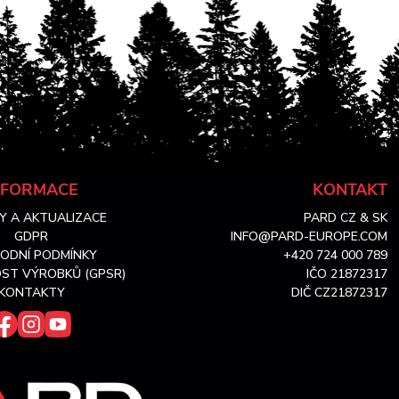
NFORMACE
KONTAKT
Y A AKTUALIZACE
PARD CZ & SK
GDPR
INFO@PARD-EUROPE.COM
ODNÍ PODMÍNKY
+420 724 000 789
ST VÝROBKŮ (GPSR)
IČO 21872317
KONTAKTY
DIČ CZ21872317