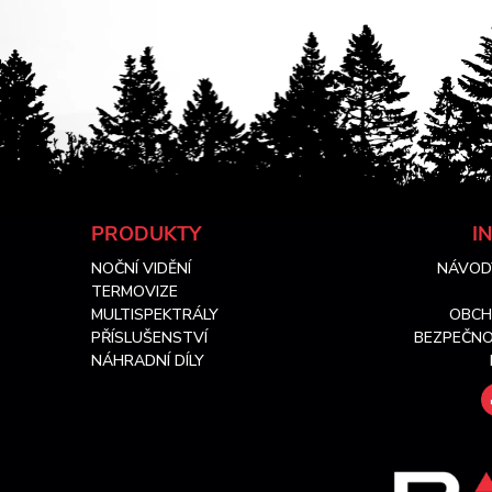
Z
PRODUKTY
I
NOČNÍ VIDĚNÍ
NÁVOD
á
TERMOVIZE
MULTISPEKTRÁLY
OBCH
p
PŘÍSLUŠENSTVÍ
BEZPEČNO
NÁHRADNÍ DÍLY
a
t