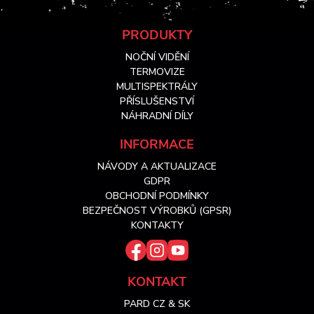
Z
PRODUKTY
NOČNÍ VIDĚNÍ
á
TERMOVIZE
MULTISPEKTRÁLY
PŘÍSLUŠENSTVÍ
p
NÁHRADNÍ DÍLY
a
INFORMACE
NÁVODY A AKTUALIZACE
t
GDPR
OBCHODNÍ PODMÍNKY
í
BEZPEČNOST VÝROBKŮ (GPSR)
KONTAKTY
KONTAKT
PARD CZ & SK