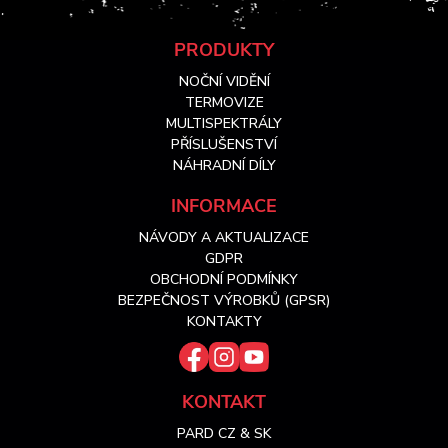
Z
PRODUKTY
NOČNÍ VIDĚNÍ
á
TERMOVIZE
MULTISPEKTRÁLY
PŘÍSLUŠENSTVÍ
p
NÁHRADNÍ DÍLY
a
INFORMACE
NÁVODY A AKTUALIZACE
t
GDPR
OBCHODNÍ PODMÍNKY
í
BEZPEČNOST VÝROBKŮ (GPSR)
KONTAKTY
KONTAKT
PARD CZ & SK