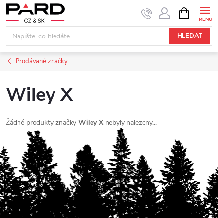
Přejít
NÁKUPNÍ
KOŠÍK
na
obsah
HLEDAT
Prodávané značky
Wiley X
Žádné produkty značky
Wiley X
nebyly nalezeny...