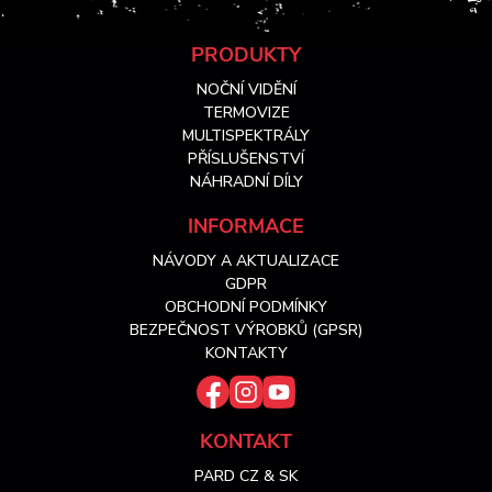
Z
PRODUKTY
NOČNÍ VIDĚNÍ
á
TERMOVIZE
MULTISPEKTRÁLY
PŘÍSLUŠENSTVÍ
p
NÁHRADNÍ DÍLY
a
INFORMACE
NÁVODY A AKTUALIZACE
t
GDPR
OBCHODNÍ PODMÍNKY
í
BEZPEČNOST VÝROBKŮ (GPSR)
KONTAKTY
KONTAKT
PARD CZ & SK