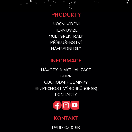
Z
PRODUKTY
NOČNÍ VIDĚNÍ
á
TERMOVIZE
MULTISPEKTRÁLY
PŘÍSLUŠENSTVÍ
p
NÁHRADNÍ DÍLY
a
INFORMACE
NÁVODY A AKTUALIZACE
t
GDPR
OBCHODNÍ PODMÍNKY
í
BEZPEČNOST VÝROBKŮ (GPSR)
KONTAKTY
KONTAKT
PARD CZ & SK