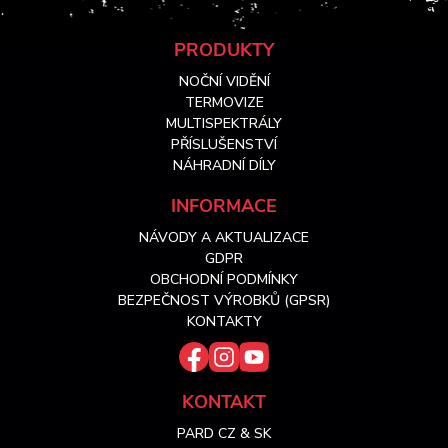
Z
PRODUKTY
NOČNÍ VIDĚNÍ
á
TERMOVIZE
MULTISPEKTRÁLY
PŘÍSLUŠENSTVÍ
p
NÁHRADNÍ DÍLY
a
INFORMACE
NÁVODY A AKTUALIZACE
t
GDPR
OBCHODNÍ PODMÍNKY
í
BEZPEČNOST VÝROBKŮ (GPSR)
KONTAKTY
KONTAKT
PARD CZ & SK