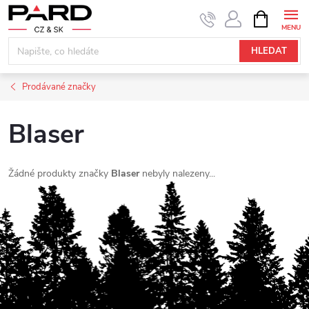
Přejít
NÁKUPNÍ
KOŠÍK
na
obsah
HLEDAT
Prodávané značky
Blaser
Žádné produkty značky
Blaser
nebyly nalezeny...