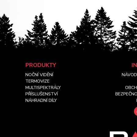
Z
PRODUKTY
I
NOČNÍ VIDĚNÍ
NÁVOD
á
TERMOVIZE
MULTISPEKTRÁLY
OBCH
p
PŘÍSLUŠENSTVÍ
BEZPEČNO
NÁHRADNÍ DÍLY
a
t