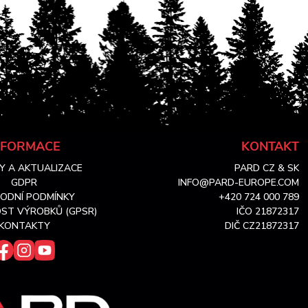
NFORMACE
KONTAKT
Y A AKTUALIZACE
PARD CZ & SK
GDPR
INFO@PARD-EUROPE.COM
ODNÍ PODMÍNKY
+420 724 000 789
ST VÝROBKŮ (GPSR)
IČO 21872317
KONTAKTY
DIČ CZ21872317