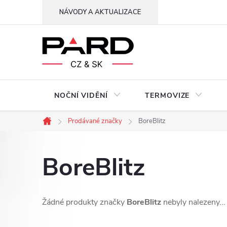
Přejít
NÁVODY A AKTUALIZACE
na
obsah
NOČNÍ VIDĚNÍ
TERMOVIZE
Prodávané značky
BoreBlitz
Domů
BoreBlitz
Žádné produkty značky
BoreBlitz
nebyly nalezeny...