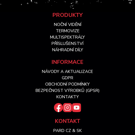
Z
PRODUKTY
NOČNÍ VIDĚNÍ
á
TERMOVIZE
MULTISPEKTRÁLY
PŘÍSLUŠENSTVÍ
p
NÁHRADNÍ DÍLY
a
INFORMACE
NÁVODY A AKTUALIZACE
t
GDPR
OBCHODNÍ PODMÍNKY
í
BEZPEČNOST VÝROBKŮ (GPSR)
KONTAKTY
KONTAKT
PARD CZ & SK