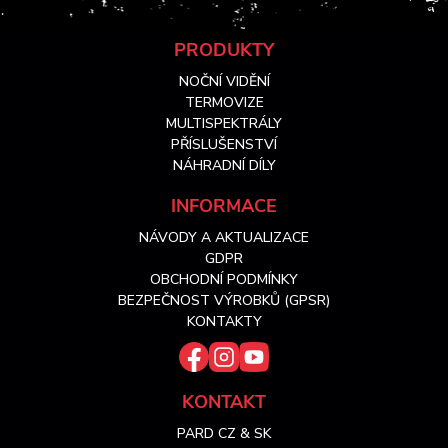
Z
PRODUKTY
NOČNÍ VIDĚNÍ
á
TERMOVIZE
MULTISPEKTRÁLY
PŘÍSLUŠENSTVÍ
p
NÁHRADNÍ DÍLY
a
INFORMACE
NÁVODY A AKTUALIZACE
t
GDPR
OBCHODNÍ PODMÍNKY
í
BEZPEČNOST VÝROBKŮ (GPSR)
KONTAKTY
KONTAKT
PARD CZ & SK