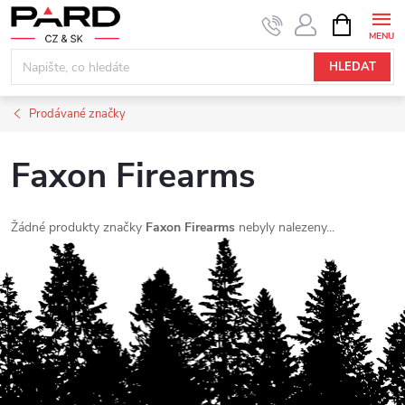
Přejít
NÁKUPNÍ
KOŠÍK
na
obsah
HLEDAT
Prodávané značky
Faxon Firearms
Žádné produkty značky
Faxon Firearms
nebyly nalezeny...