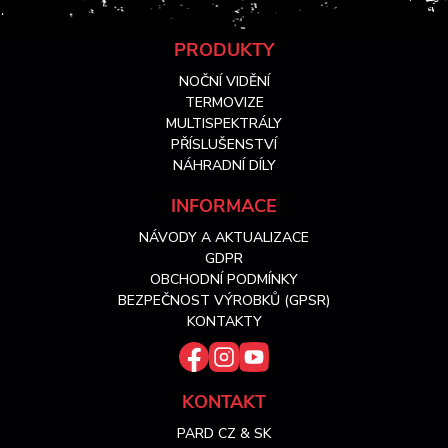
Z
PRODUKTY
NOČNÍ VIDĚNÍ
á
TERMOVIZE
MULTISPEKTRÁLY
PŘÍSLUŠENSTVÍ
p
NÁHRADNÍ DÍLY
a
INFORMACE
NÁVODY A AKTUALIZACE
t
GDPR
OBCHODNÍ PODMÍNKY
í
BEZPEČNOST VÝROBKŮ (GPSR)
KONTAKTY
KONTAKT
PARD CZ & SK