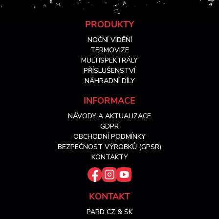
Z
PRODUKTY
NOČNÍ VIDĚNÍ
á
TERMOVIZE
MULTISPEKTRÁLY
PŘÍSLUŠENSTVÍ
p
NÁHRADNÍ DÍLY
a
INFORMACE
NÁVODY A AKTUALIZACE
t
GDPR
OBCHODNÍ PODMÍNKY
í
BEZPEČNOST VÝROBKŮ (GPSR)
KONTAKTY
KONTAKT
PARD CZ & SK