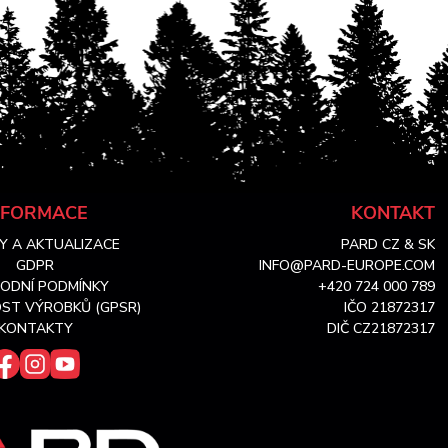
NFORMACE
KONTAKT
Y A AKTUALIZACE
PARD CZ & SK
GDPR
INFO@PARD-EUROPE.COM
ODNÍ PODMÍNKY
+420 724 000 789
ST VÝROBKŮ (GPSR)
IČO 21872317
KONTAKTY
DIČ CZ21872317