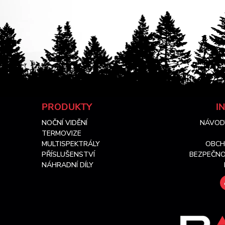
Z
PRODUKTY
I
NOČNÍ VIDĚNÍ
NÁVOD
á
TERMOVIZE
MULTISPEKTRÁLY
OBCH
p
PŘÍSLUŠENSTVÍ
BEZPEČNO
NÁHRADNÍ DÍLY
a
t